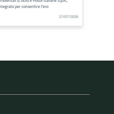
mbientali (CSEA) e Poste Italiane S.p.A.,
ntegrato per consentire l’ero
27/07/2026