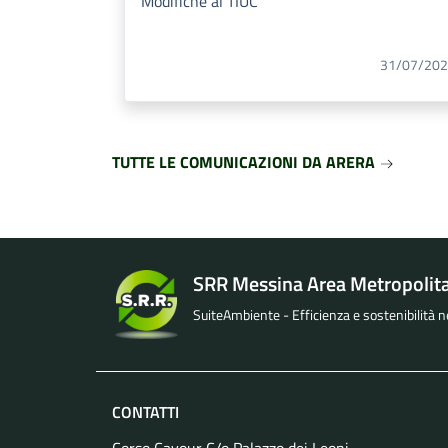
Modifiche al TIUC
31/07/20
TUTTE LE COMUNICAZIONI DA ARERA
SRR Messina Area Metropolit
SuiteAmbiente - Efficienza e sostenibilità nel
CONTATTI
Corso Cavour C/o Palazzo dei Leoni