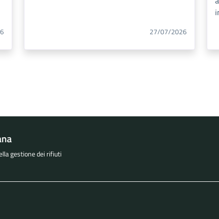
a
i
26
27/07/2026
ana
la gestione dei rifiuti