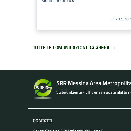
Modifiche al TIUC
31/07/20
TUTTE LE COMUNICAZIONI DA ARERA
SRR Messina Area Metropolit
SuiteAmbiente - Efficienza e sostenibilità nel
CONTATTI
Corso Cavour C/o Palazzo dei Leoni