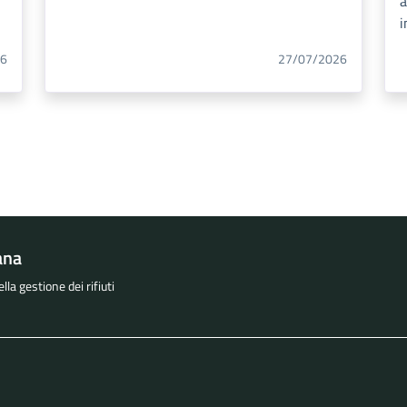
a
i
26
27/07/2026
ana
la gestione dei rifiuti