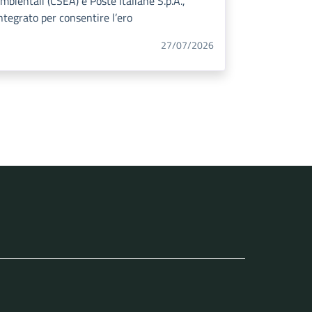
mbientali (CSEA) e Poste Italiane S.p.A.,
ntegrato per consentire l’ero
27/07/2026