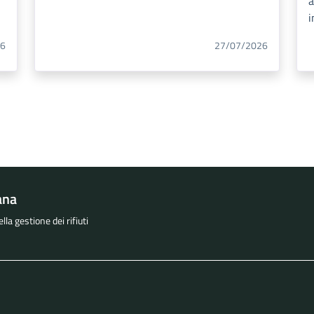
a
i
26
27/07/2026
ana
la gestione dei rifiuti