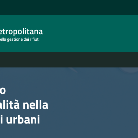
tropolitana
lla gestione dei rifiuti
o
lità nella
ti urbani