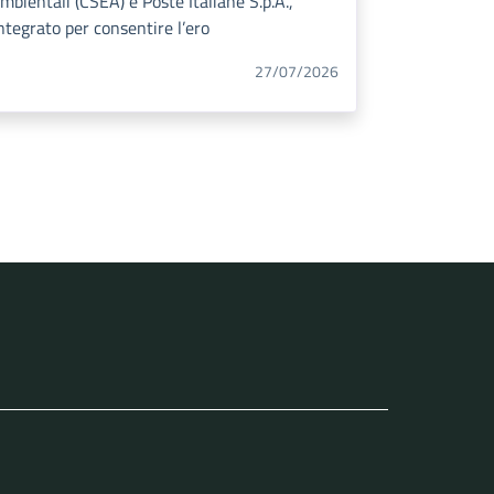
mbientali (CSEA) e Poste Italiane S.p.A.,
ntegrato per consentire l’ero
27/07/2026