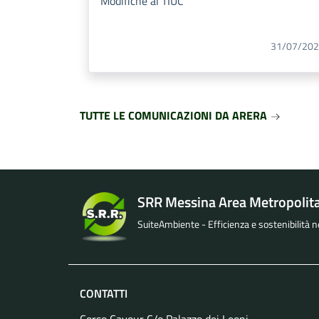
Modifiche al TIUC
31/07/20
TUTTE LE COMUNICAZIONI DA ARERA
SRR Messina Area Metropolit
SuiteAmbiente - Efficienza e sostenibilità nel
CONTATTI
Corso Cavour C/o Palazzo dei Leoni