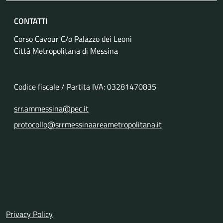
CONTATTI
Corso Cavour C/o Palazzo dei Leoni
Città Metropolitana di Messina
Codice fiscale / Partita IVA: 03281470835
srr.ammessina@pec.it
protocollo@srrmessinaareametropolitana.it
Link Utili
Privacy Policy