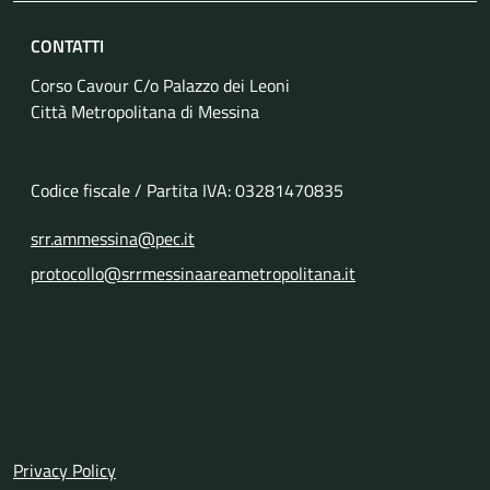
CONTATTI
Corso Cavour C/o Palazzo dei Leoni
Città Metropolitana di Messina
Codice fiscale / Partita IVA: 03281470835
srr.ammessina@pec.it
protocollo@srrmessinaareametropolitana.it
Link Utili
Privacy Policy